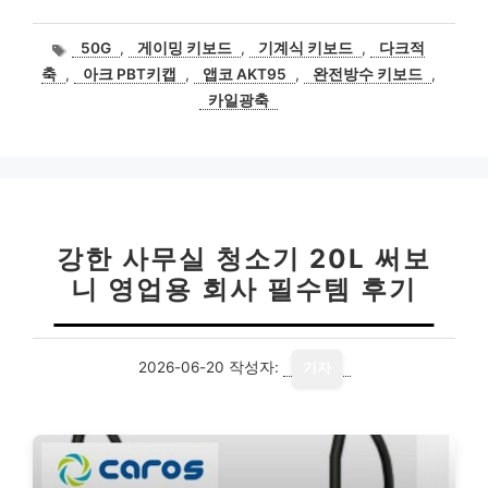
태
50G
,
게이밍 키보드
,
기계식 키보드
,
다크적
그
축
,
아크 PBT키캡
,
앱코 AKT95
,
완전방수 키보드
,
카일광축
강한 사무실 청소기 20L 써보
니 영업용 회사 필수템 후기
2026-06-20
작성자:
기자