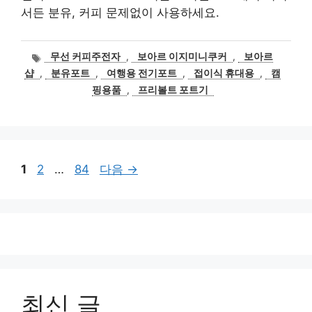
서든 분유, 커피 문제없이 사용하세요.
태
무선 커피주전자
,
보아르 이지미니쿠커
,
보아르
그
샵
,
분유포트
,
여행용 전기포트
,
접이식 휴대용
,
캠
핑용품
,
프리볼트 포트기
페
페
페
1
2
…
84
다음
→
이
이
이
지
지
지
최신 글