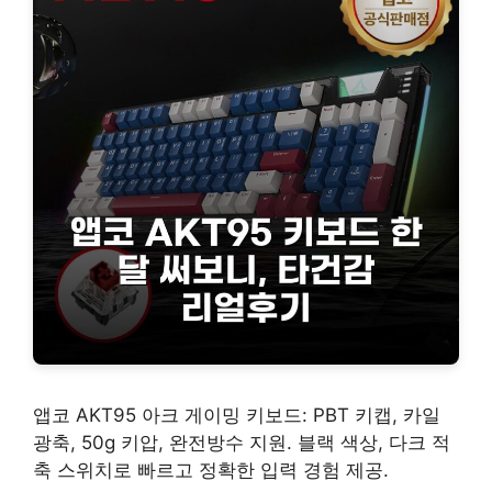
앱코 AKT95 아크 게이밍 키보드: PBT 키캡, 카일
광축, 50g 키압, 완전방수 지원. 블랙 색상, 다크 적
축 스위치로 빠르고 정확한 입력 경험 제공.