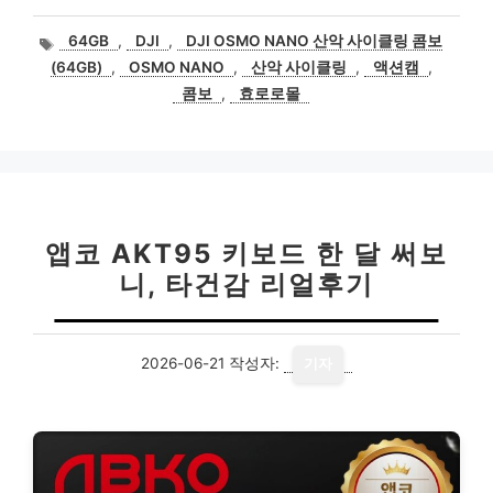
태
64GB
,
DJI
,
DJI OSMO NANO 산악 사이클링 콤보
그
(64GB)
,
OSMO NANO
,
산악 사이클링
,
액션캠
,
콤보
,
효로로몰
앱코 AKT95 키보드 한 달 써보
니, 타건감 리얼후기
2026-06-21
작성자:
기자