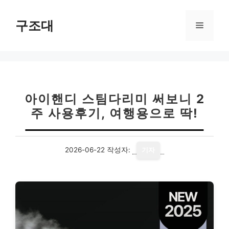
컨
텐
구조대
메
츠
로
뉴
건
너
뛰
기
아이핸디 스팀다리미 써보니 2
주 사용후기, 여행용으로 딱!
2026-06-22
작성자:
기자