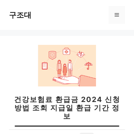
컨
텐
구조대
메
츠
로
뉴
건
너
뛰
기
건강보험료 환급금 2024 신청
방법 조회 지급일 환급 기간 정
보