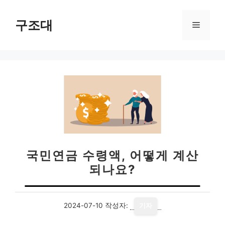
컨
텐
구조대
메
츠
로
뉴
건
너
뛰
기
국민연금 수령액, 어떻게 계산
되나요?
2024-07-10
작성자:
기자