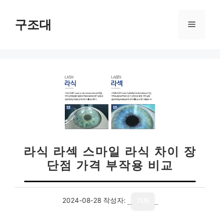
컨
텐
구조대
메
츠
로
뉴
건
너
뛰
기
라식 라섹 스마일 라식 차이 장
단점 가격 부작용 비교
2024-08-28
작성자:
기자