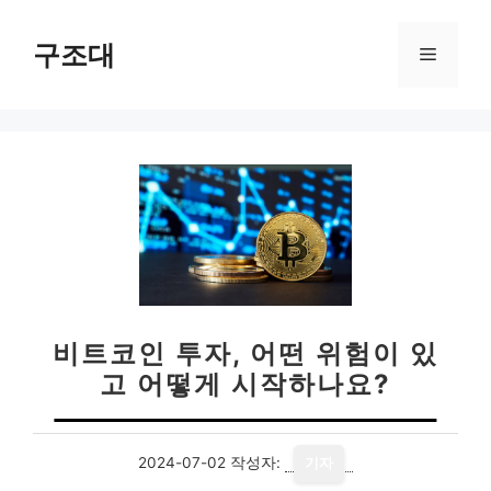
컨
텐
구조대
메
츠
로
뉴
건
너
뛰
기
비트코인 투자, 어떤 위험이 있
고 어떻게 시작하나요?
2024-07-02
작성자:
기자