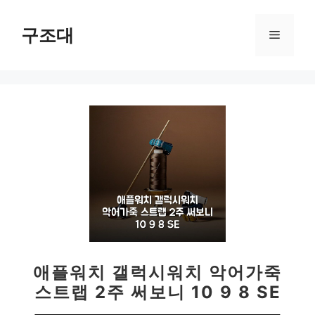
컨
텐
구조대
메
츠
로
뉴
건
너
뛰
기
애플워치 갤럭시워치 악어가죽
스트랩 2주 써보니 10 9 8 SE