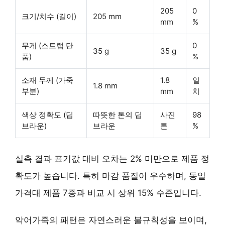
205
0
크기/치수 (길이)
205 mm
mm
%
무게 (스트랩 단
0
35 g
35 g
품)
%
소재 두께 (가죽
1.8
일
1.8 mm
부분)
mm
치
색상 정확도 (딥
따뜻한 톤의 딥
사진
98
브라운)
브라운
톤
%
실측 결과 표기값 대비 오차는 2% 미만으로 제품 정
확도가 높습니다. 특히 마감 품질이 우수하며, 동일
가격대 제품 7종과 비교 시 상위 15% 수준입니다.
악어가죽의 패턴은 자연스러운 불규칙성을 보이며,