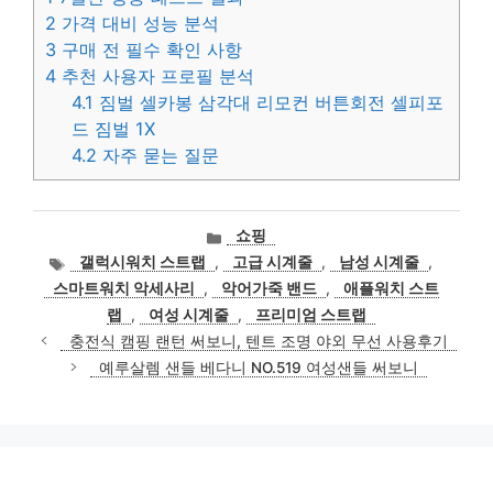
2
가격 대비 성능 분석
3
구매 전 필수 확인 사항
4
추천 사용자 프로필 분석
4.1
짐벌 셀카봉 삼각대 리모컨 버튼회전 셀피포
드 짐벌 1X
4.2
자주 묻는 질문
카
쇼핑
테
태
갤럭시워치 스트랩
,
고급 시계줄
,
남성 시계줄
,
고
그
스마트워치 악세사리
,
악어가죽 밴드
,
애플워치 스트
리
랩
,
여성 시계줄
,
프리미엄 스트랩
충전식 캠핑 랜턴 써보니, 텐트 조명 야외 무선 사용후기
예루살렘 샌들 베다니 NO.519 여성샌들 써보니