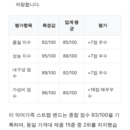
자랑합니다.
업계 평
평가항목
측정값
평가
균
품질 지수
92/100
85/100
+7점 우수
성능 지수
95/100
88/100
+7점 우수
내구성 점
89/100
82/100
+7점 우수
수
가성비 점
+16점 매우우
96/100
80/100
수
수
이 악어가죽 스트랩 밴드는 종합 점수
93/100
을 기
록하며, 동일 가격대 제품 15종 중 2위를 차지했습