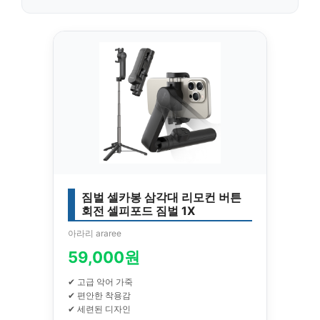
짐벌 셀카봉 삼각대 리모컨 버튼
회전 셀피포드 짐벌 1X
아라리 araree
59,000원
✔ 고급 악어 가죽
✔ 편안한 착용감
✔ 세련된 디자인