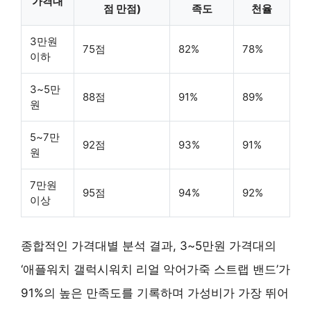
가격대
점 만점)
족도
천율
3만원
75점
82%
78%
이하
3~5만
88점
91%
89%
원
5~7만
92점
93%
91%
원
7만원
95점
94%
92%
이상
종합적인 가격대별 분석 결과,
3~5만원
가격대의
‘애플워치 갤럭시워치 리얼 악어가죽 스트랩 밴드’가
91%의 높은 만족도를 기록하며
가성비가 가장 뛰어