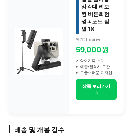
삼각대 리모
컨 버튼회전
셀피포드 짐
벌 1X
아라리 araree
59,000원
✔ 악어가죽 소재
✔ 애플/갤럭시 호환
✔ 고급스러운 디자인
상품 보러가기
→
배송 및 개봉 검수