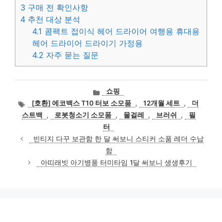
3
구매 전 확인사항
4
추천 대상 분석
4.1
콤팩트 접이식 헤어 드라이어 여행용 휴대용
헤어 드라이어 드라이기 가정용
4.2
자주 묻는 질문
카
쇼핑
테
태
[호환] 에코백스 T10 터보 소모품
,
12개월 세트
,
더
고
그
스트백
,
로봇청소기 소모품
,
물걸레
,
브러쉬
,
필
리
터
빈티지 다꾸 보관함 한 달 써보니 스티커 소품 레더 수납
함
아띠래빗 아기병풍 터미타임 1달 써보니 생생후기