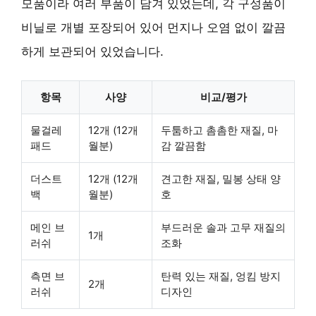
모품이라 여러 부품이 담겨 있었는데, 각 구성품이
비닐로 개별 포장되어 있어 먼지나 오염 없이 깔끔
하게 보관되어 있었습니다.
항목
사양
비교/평가
물걸레
12개 (12개
두툼하고 촘촘한 재질, 마
패드
월분)
감 깔끔함
더스트
12개 (12개
견고한 재질, 밀봉 상태 양
백
월분)
호
메인 브
부드러운 솔과 고무 재질의
1개
러쉬
조화
측면 브
탄력 있는 재질, 엉킴 방지
2개
러쉬
디자인