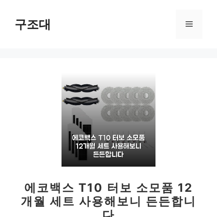
컨
텐
구조대
메
츠
로
뉴
건
너
뛰
기
에코백스 T10 터보 소모품 12
개월 세트 사용해보니 든든합니
다