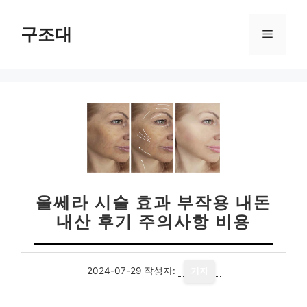
컨
텐
구조대
메
츠
로
뉴
건
너
뛰
기
울쎄라 시술 효과 부작용 내돈
내산 후기 주의사항 비용
2024-07-29
작성자:
기자