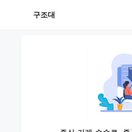
컨
텐
구조대
츠
로
건
너
뛰
기