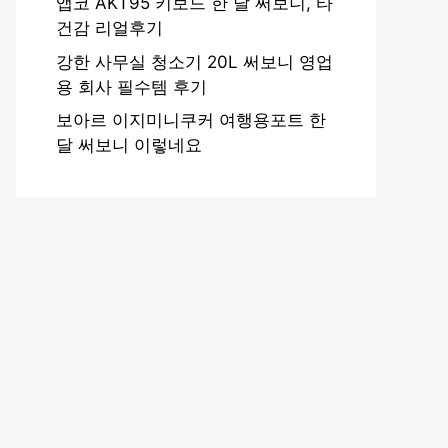
앱코 AKT95 키보드 한 달 써보니, 타
건감 리얼후기
강한 사무실 청소기 20L 써보니 영업
용 회사 필수템 후기
보아르 이지미니쿠커 여행용포트 한
달 써보니 이렇네요