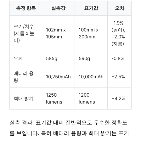
측정 항목
실측값
표기값
오차
-1.9%
크기/치수
102mm x
100mm x
(높이),
(지름 x 높
195mm
200mm
+2.0%
이)
(지름)
무게
585g
590g
-0.8%
배터리 용
10,250mAh
10,000mAh
+2.5%
량
1250
1200
최대 밝기
+4.2%
lumens
lumens
실측 결과, 표기값 대비 전반적으로 우수한 정확도
를 보입니다. 특히 배터리 용량과 최대 밝기는 표기