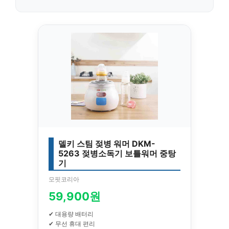
델키 스팀 젖병 워머 DKM-
5263 젖병소독기 보틀워머 중탕
기
모핏코리아
59,900원
✔ 대용량 배터리
✔ 무선 휴대 편리