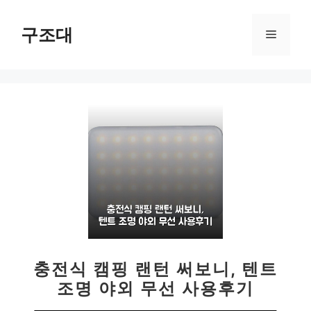
컨
텐
구조대
메
츠
로
뉴
건
너
뛰
기
충전식 캠핑 랜턴 써보니, 텐트
조명 야외 무선 사용후기