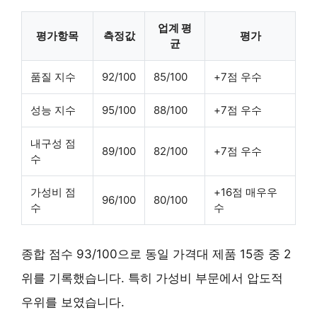
업계 평
평가항목
측정값
평가
균
품질 지수
92/100
85/100
+7점 우수
성능 지수
95/100
88/100
+7점 우수
내구성 점
89/100
82/100
+7점 우수
수
가성비 점
+16점 매우우
96/100
80/100
수
수
종합 점수 93/100으로 동일 가격대 제품 15종 중 2
위를 기록했습니다. 특히 가성비 부문에서 압도적
우위를 보였습니다.