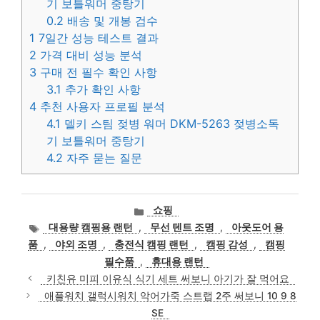
기 보틀워머 중탕기
0.2
배송 및 개봉 검수
1
7일간 성능 테스트 결과
2
가격 대비 성능 분석
3
구매 전 필수 확인 사항
3.1
추가 확인 사항
4
추천 사용자 프로필 분석
4.1
델키 스팀 젖병 워머 DKM-5263 젖병소독
기 보틀워머 중탕기
4.2
자주 묻는 질문
카
쇼핑
테
태
대용량 캠핑용 랜턴
,
무선 텐트 조명
,
아웃도어 용
고
그
품
,
야외 조명
,
충전식 캠핑 랜턴
,
캠핑 감성
,
캠핑
리
필수품
,
휴대용 랜턴
키친유 미피 이유식 식기 세트 써보니 아기가 잘 먹어요
애플워치 갤럭시워치 악어가죽 스트랩 2주 써보니 10 9 8
SE