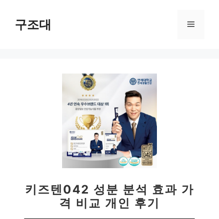
컨
텐
구조대
메
츠
로
뉴
건
너
뛰
기
키즈텐042 성분 분석 효과 가
격 비교 개인 후기