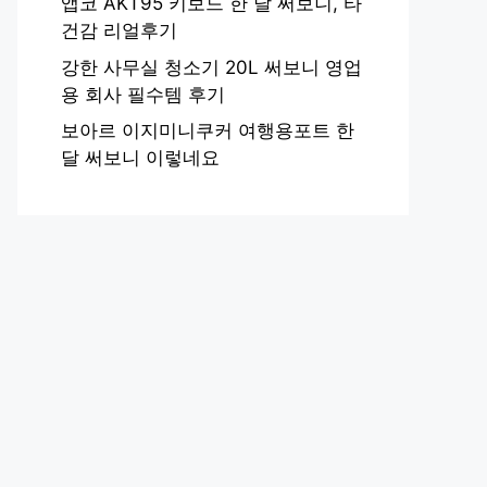
앱코 AKT95 키보드 한 달 써보니, 타
건감 리얼후기
강한 사무실 청소기 20L 써보니 영업
용 회사 필수템 후기
보아르 이지미니쿠커 여행용포트 한
달 써보니 이렇네요