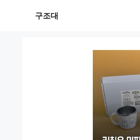
컨
텐
구조대
츠
로
건
너
뛰
기