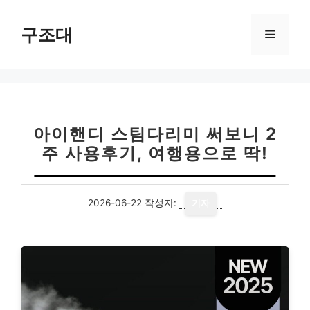
컨
텐
구조대
메
츠
로
뉴
건
너
뛰
기
아이핸디 스팀다리미 써보니 2
주 사용후기, 여행용으로 딱!
2026-06-22
작성자:
기자