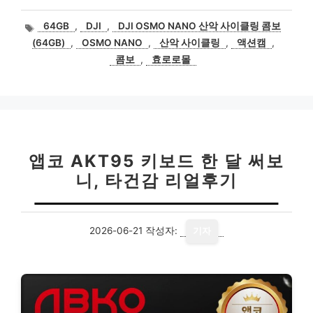
태
64GB
,
DJI
,
DJI OSMO NANO 산악 사이클링 콤보
그
(64GB)
,
OSMO NANO
,
산악 사이클링
,
액션캠
,
콤보
,
효로로몰
앱코 AKT95 키보드 한 달 써보
니, 타건감 리얼후기
2026-06-21
작성자:
기자