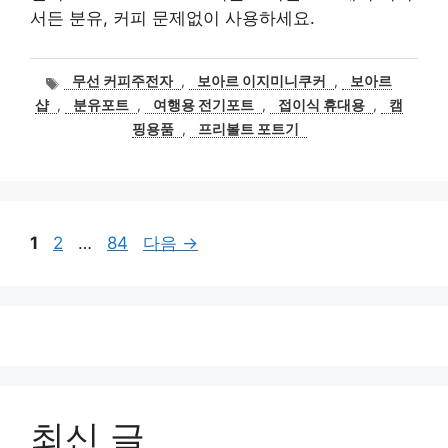
서든 분유, 커피 문제없이 사용하세요.
태
무선 커피주전자
,
보아르 이지미니쿠커
,
보아르
그
샵
,
분유포트
,
여행용 전기포트
,
접이식 휴대용
,
캠
핑용품
,
프리볼트 포트기
페
페
페
1
2
…
84
다음
→
이
이
이
지
지
지
최신 글