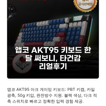
앱코 AKT95 아크 게이밍 키보드: PBT 키캡, 카일
광축, 50g 키압, 완전방수 지원. 블랙 색상, 다크 적
축 스위치로 빠르고 정확한 입력 경험 제공.