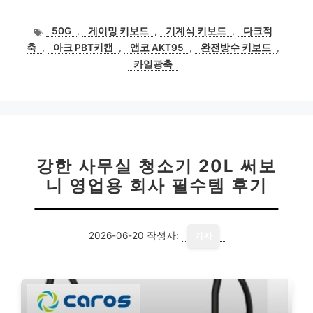
태
50G
,
게이밍 키보드
,
기계식 키보드
,
다크적
그
축
,
아크 PBT키캡
,
앱코 AKT95
,
완전방수 키보드
,
카일광축
강한 사무실 청소기 20L 써보
니 영업용 회사 필수템 후기
2026-06-20
작성자:
기자