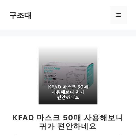
컨
텐
구조대
메
츠
로
뉴
건
너
뛰
기
KFAD 마스크 50매 사용해보니
귀가 편안하네요