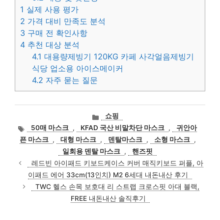
1
실제 사용 평가
2
가격 대비 만족도 분석
3
구매 전 확인사항
4
추천 대상 분석
4.1
대용량제빙기 120KG 카페 사각얼음제빙기
식당 업소용 아이스메이커
4.2
자주 묻는 질문
카
쇼핑
테
태
50매 마스크
,
KFAD 국산 비말차단 마스크
,
귀안아
고
그
픈 마스크
,
대형 마스크
,
덴탈마스크
,
소형 마스크
,
리
일회용 덴탈 마스크
,
핸즈핏
레드빈 아이패드 키보드케이스 커버 매직키보드 퍼플, 아
이패드 에어 33cm(13인치) M2 6세대 내돈내산 후기
TWC 헬스 손목 보호대 리 스트랩 크로스핏 아대 블랙,
FREE 내돈내산 솔직후기