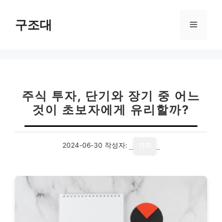
컨
텐
구조대
메
츠
로
뉴
건
너
뛰
기
주식 투자, 단기와 장기 중 어느
것이 초보자에게 유리할까?
2024-06-30
작성자:
기자