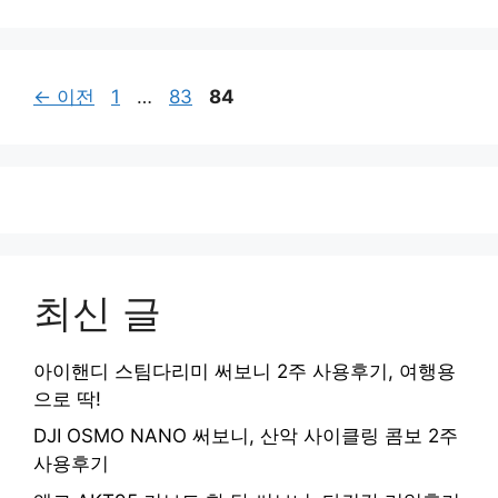
페
페
페
←
이전
1
…
83
84
이
이
이
지
지
지
최신 글
아이핸디 스팀다리미 써보니 2주 사용후기, 여행용
으로 딱!
DJI OSMO NANO 써보니, 산악 사이클링 콤보 2주
사용후기