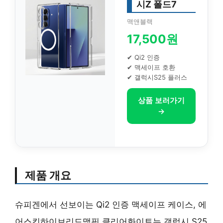
시Z 폴드7
맥앤블랙
17,500원
✔ Qi2 인증
✔ 맥세이프 호환
✔ 갤럭시S25 플러스
상품 보러가기
→
제품 개요
슈피겐에서 선보이는 Qi2 인증 맥세이프 케이스, 에
어스킨하이브리드맥핏 클리어화이트는 갤럭시 S25