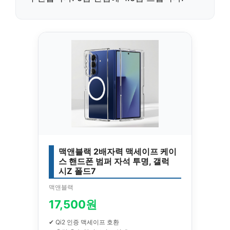
맥앤블랙 2배자력 맥세이프 케이
스 핸드폰 범퍼 자석 투명, 갤럭
시Z 폴드7
맥앤블랙
17,500원
✔ Qi2 인증 맥세이프 호환