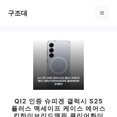
컨
텐
구조대
메
츠
로
뉴
건
너
뛰
기
QI2 인증 슈피겐 갤럭시 S25
플러스 맥세이프 케이스 에어스
킨하이브리드맥핏 클리어화이