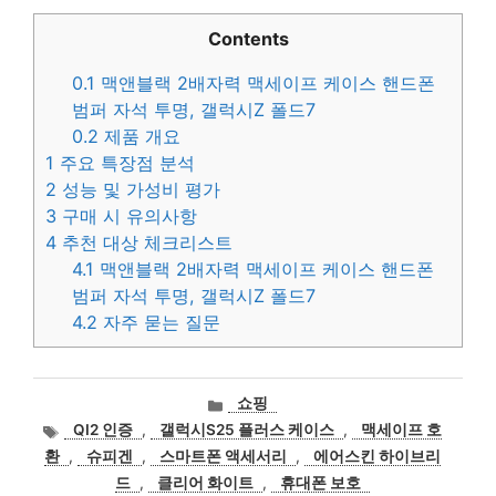
Contents
0.1
맥앤블랙 2배자력 맥세이프 케이스 핸드폰
범퍼 자석 투명, 갤럭시Z 폴드7
0.2
제품 개요
1
주요 특장점 분석
2
성능 및 가성비 평가
3
구매 시 유의사항
4
추천 대상 체크리스트
4.1
맥앤블랙 2배자력 맥세이프 케이스 핸드폰
범퍼 자석 투명, 갤럭시Z 폴드7
4.2
자주 묻는 질문
카
쇼핑
테
태
QI2 인증
,
갤럭시S25 플러스 케이스
,
맥세이프 호
고
그
환
,
슈피겐
,
스마트폰 액세서리
,
에어스킨 하이브리
리
드
,
클리어 화이트
,
휴대폰 보호