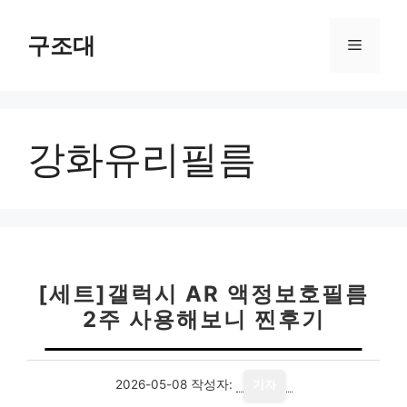
컨
텐
구조대
메
츠
로
뉴
건
너
강화유리필름
뛰
기
[세트]갤럭시 AR 액정보호필름
2주 사용해보니 찐후기
2026-05-08
작성자:
기자