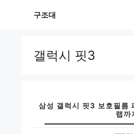
컨
텐
구조대
츠
로
건
너
뛰
갤럭시 핏3
기
삼성 갤럭시 핏3 보호필름
랩까