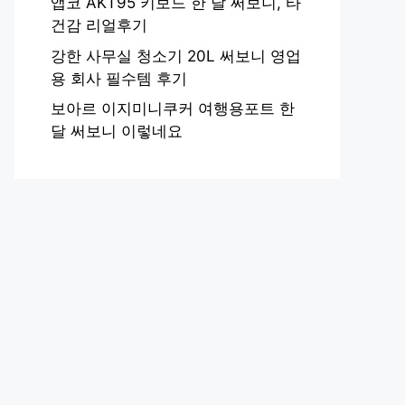
앱코 AKT95 키보드 한 달 써보니, 타
건감 리얼후기
강한 사무실 청소기 20L 써보니 영업
용 회사 필수템 후기
보아르 이지미니쿠커 여행용포트 한
달 써보니 이렇네요