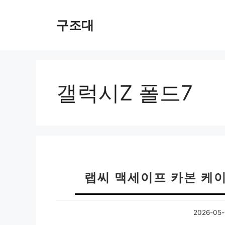
컨
텐
구조대
츠
로
건
너
뛰
갤럭시Z 폴드7
기
랩씨 맥세이프 카본 케
2026-05-