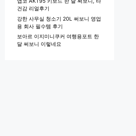
앱코 AKT95 키보드 한 달 써보니, 타
건감 리얼후기
강한 사무실 청소기 20L 써보니 영업
용 회사 필수템 후기
보아르 이지미니쿠커 여행용포트 한
달 써보니 이렇네요