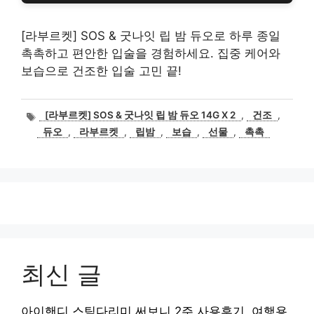
[라부르켓] SOS & 굿나잇 립 밤 듀오로 하루 종일
촉촉하고 편안한 입술을 경험하세요. 집중 케어와
보습으로 건조한 입술 고민 끝!
태
[라부르켓] SOS & 굿나잇 립 밤 듀오 14G X 2
,
건조
,
그
듀오
,
라부르켓
,
립밤
,
보습
,
선물
,
촉촉
최신 글
아이핸디 스팀다리미 써보니 2주 사용후기, 여행용