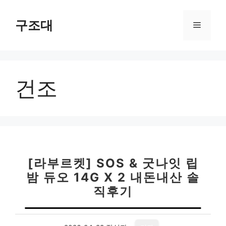
컨
텐
구조대
메
츠
로
뉴
건
너
건조
뛰
기
[라부르켓] SOS & 굿나잇 립
밤 듀오 14G X 2 내돈내산 솔
직후기