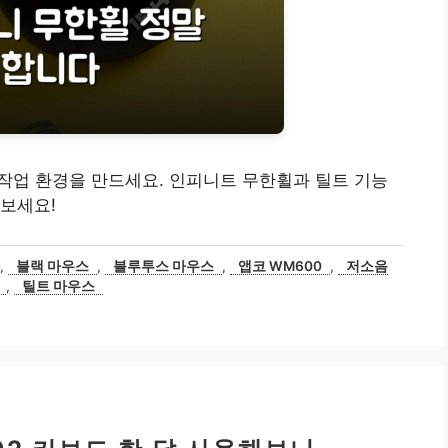
 작업 환경을 만드세요. 인피니트 무한휠과 틸트 기능
보세요!
,
블랙 마우스
,
블루투스 마우스
,
앱코 WM600
,
저소음
,
틸트 마우스