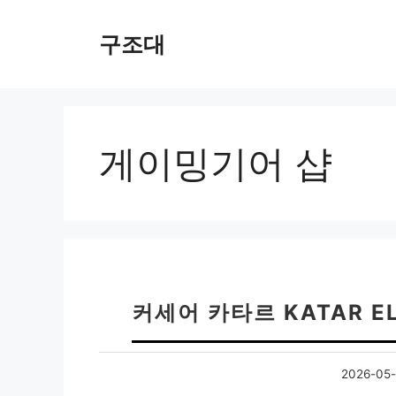
컨
텐
구조대
츠
로
건
너
뛰
게이밍기어 샵
기
커세어 카타르 KATAR E
2026-05-