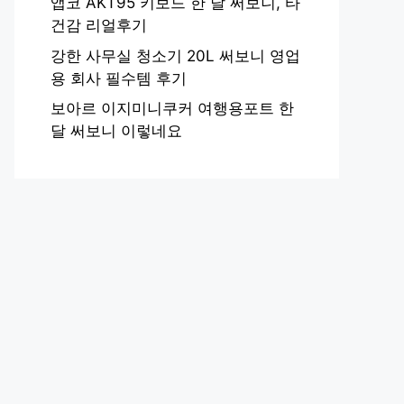
앱코 AKT95 키보드 한 달 써보니, 타
건감 리얼후기
강한 사무실 청소기 20L 써보니 영업
용 회사 필수템 후기
보아르 이지미니쿠커 여행용포트 한
달 써보니 이렇네요