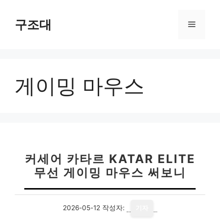
컨
텐
구조대
메
츠
로
뉴
건
너
게이밍 마우스
뛰
기
커세어 카타르 KATAR ELITE
무선 게이밍 마우스 써보니
2026-05-12
작성자:
기자