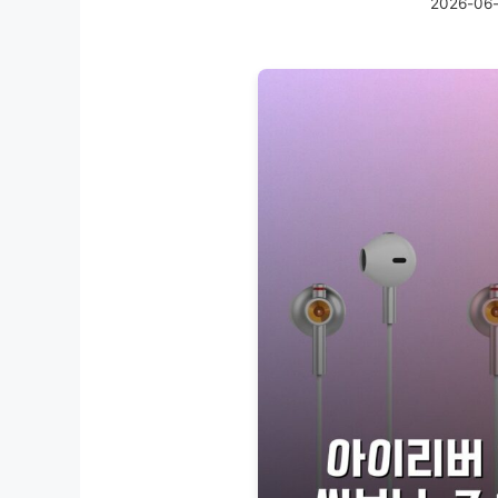
2026-06-