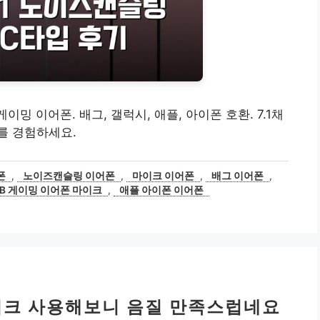
이밍 이어폰. 배그, 갤럭시, 애플, 아이폰 호환. 7.1채
를 경험하세요.
폰
,
노이즈캔슬링 이어폰
,
마이크 이어폰
,
배그 이어폰
,
SB 게이밍 이어폰 마이크
,
애플 아이폰 이어폰
이크 사용해보니 음질 만족스럽네요