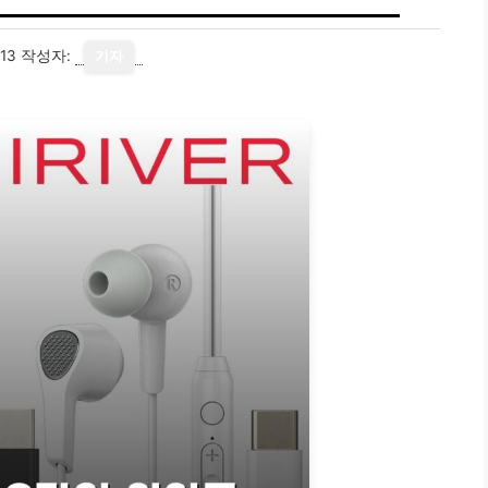
13
작성자:
기자