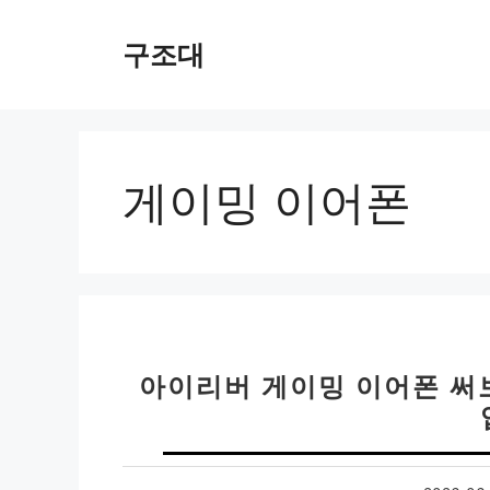
컨
텐
구조대
츠
로
건
너
뛰
게이밍 이어폰
기
아이리버 게이밍 이어폰 써보