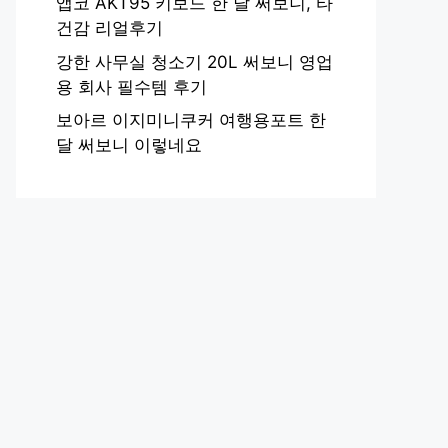
앱코 AKT95 키보드 한 달 써보니, 타
건감 리얼후기
강한 사무실 청소기 20L 써보니 영업
용 회사 필수템 후기
보아르 이지미니쿠커 여행용포트 한
달 써보니 이렇네요