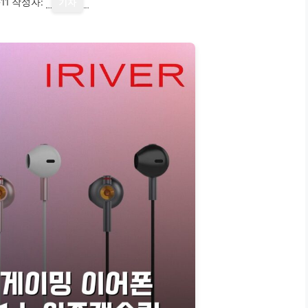
11
작성자:
기자