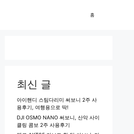
홈
최신 글
아이핸디 스팀다리미 써보니 2주 사
용후기, 여행용으로 딱!
DJI OSMO NANO 써보니, 산악 사이
클링 콤보 2주 사용후기