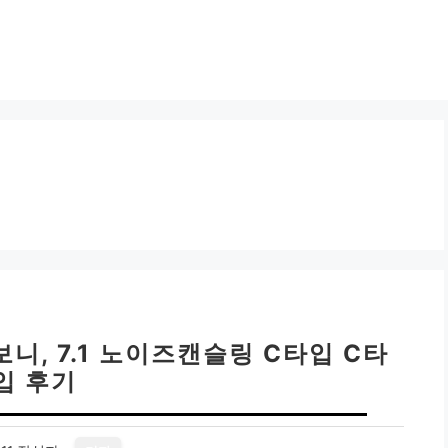
니, 7.1 노이즈캔슬링 C타입 C타
입 후기