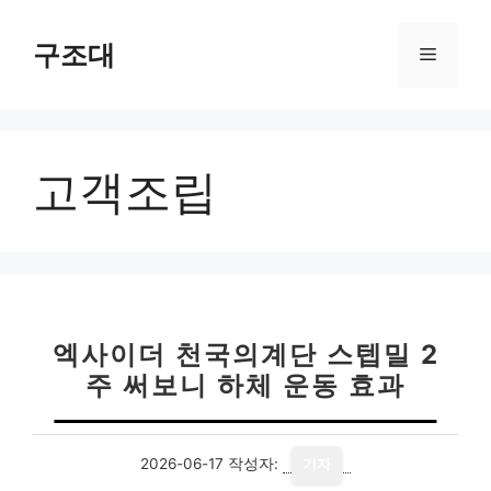
컨
텐
구조대
메
츠
로
뉴
건
너
고객조립
뛰
기
엑사이더 천국의계단 스텝밀 2
주 써보니 하체 운동 효과
2026-06-17
작성자:
기자