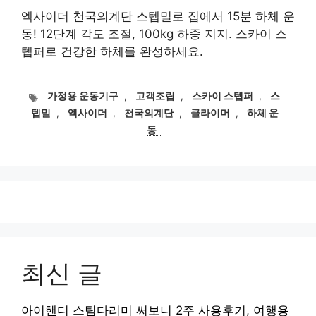
엑사이더 천국의계단 스텝밀로 집에서 15분 하체 운
동! 12단계 각도 조절, 100kg 하중 지지. 스카이 스
텝퍼로 건강한 하체를 완성하세요.
태
가정용 운동기구
,
고객조립
,
스카이 스텝퍼
,
스
그
텝밀
,
엑사이더
,
천국의계단
,
클라이머
,
하체 운
동
최신 글
아이핸디 스팀다리미 써보니 2주 사용후기, 여행용