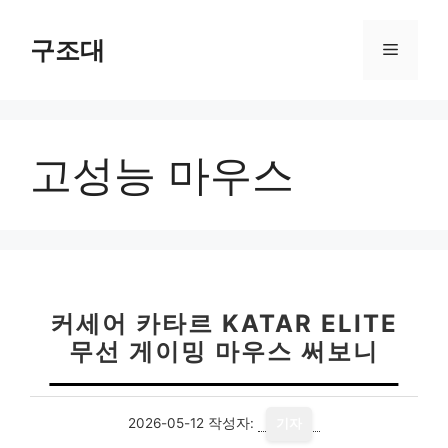
컨
텐
구조대
메
츠
로
뉴
건
너
고성능 마우스
뛰
기
커세어 카타르 KATAR ELITE
무선 게이밍 마우스 써보니
2026-05-12
작성자:
기자