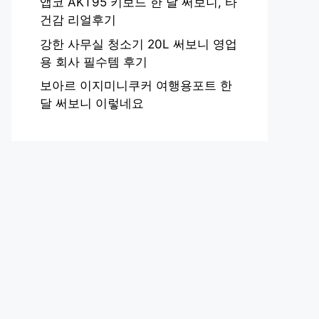
앱코 AKT95 키보드 한 달 써보니, 타
건감 리얼후기
강한 사무실 청소기 20L 써보니 영업
용 회사 필수템 후기
보아르 이지미니쿠커 여행용포트 한
달 써보니 이렇네요