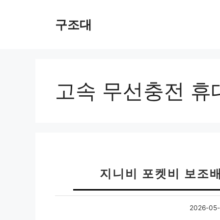
컨
텐
구조대
츠
로
건
너
뛰
고속 무선충전 휴대
기
지니비 포켓비 보조배
2026-05-