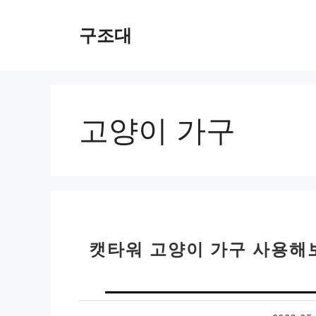
컨
텐
구조대
츠
로
건
너
뛰
고양이 가구
기
캣타워 고양이 가구 사용해보