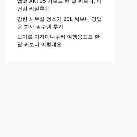
앱코 AKT95 키보드 한 달 써보니, 타
건감 리얼후기
강한 사무실 청소기 20L 써보니 영업
용 회사 필수템 후기
보아르 이지미니쿠커 여행용포트 한
달 써보니 이렇네요