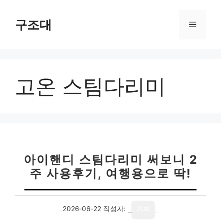
컨
텐
구조대
메
츠
로
뉴
건
너
고온 스팀다리미
뛰
기
아이핸디 스팀다리미 써보니 2
주 사용후기, 여행용으로 딱!
2026-06-22
작성자:
기자