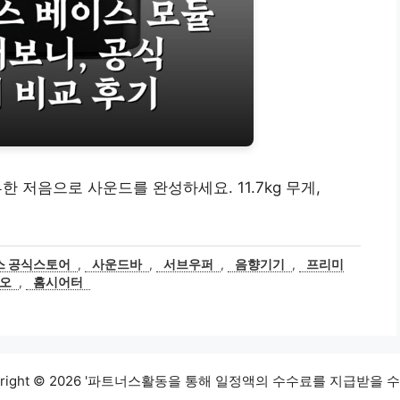
부한 저음으로 사운드를 완성하세요. 11.7kg 무게,
스 공식스토어
,
사운드바
,
서브우퍼
,
음향기기
,
프리미
오
,
홈시어터
yright © 2026 '파트너스활동을 통해 일정액의 수수료를 지급받을 수