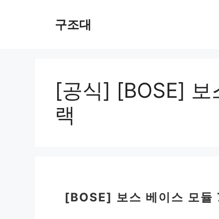
컨
텐
구조대
츠
로
건
너
뛰
[공식] [BOSE] 
기
랙
[BOSE] 보스 베이스 모듈