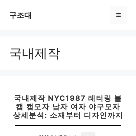
컨
텐
구조대
메
츠
로
뉴
건
너
국내제작
뛰
기
국내제작 NYC1987 레터링 볼
캡 캡모자 남자 여자 야구모자
상세분석: 소재부터 디자인까지