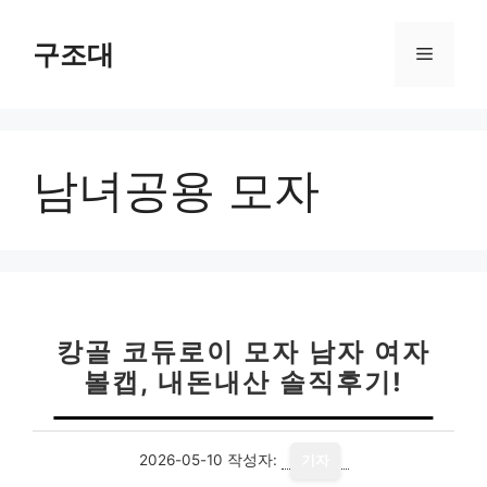
컨
텐
구조대
메
츠
로
뉴
건
너
남녀공용 모자
뛰
기
캉골 코듀로이 모자 남자 여자
볼캡, 내돈내산 솔직후기!
2026-05-10
작성자:
기자