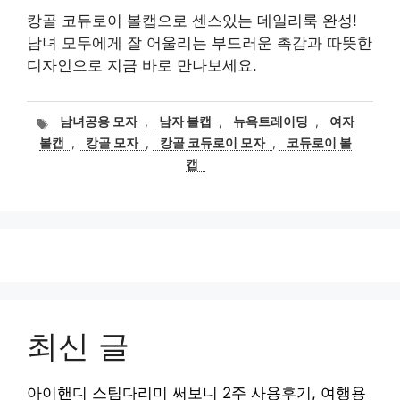
캉골 코듀로이 볼캡으로 센스있는 데일리룩 완성!
남녀 모두에게 잘 어울리는 부드러운 촉감과 따뜻한
디자인으로 지금 바로 만나보세요.
태
남녀공용 모자
,
남자 볼캡
,
뉴욕트레이딩
,
여자
그
볼캡
,
캉골 모자
,
캉골 코듀로이 모자
,
코듀로이 볼
캡
최신 글
아이핸디 스팀다리미 써보니 2주 사용후기, 여행용