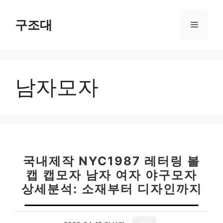
컨
텐
구조대
메
츠
로
뉴
건
너
남자모자
뛰
기
국내제작 NYC1987 레터링 볼
캡 캡모자 남자 여자 야구모자
상세분석: 소재부터 디자인까지