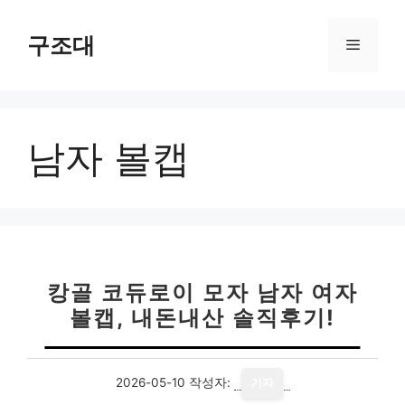
컨
텐
구조대
메
츠
로
뉴
건
너
남자 볼캡
뛰
기
캉골 코듀로이 모자 남자 여자
볼캡, 내돈내산 솔직후기!
2026-05-10
작성자:
기자