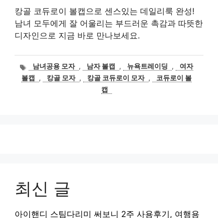
캉골 코듀로이 볼캡으로 센스있는 데일리룩 완성!
남녀 모두에게 잘 어울리는 부드러운 촉감과 따뜻한
디자인으로 지금 바로 만나보세요.
태
남녀공용 모자
,
남자 볼캡
,
뉴욕트레이딩
,
여자
그
볼캡
,
캉골 모자
,
캉골 코듀로이 모자
,
코듀로이 볼
캡
최신 글
아이핸디 스팀다리미 써보니 2주 사용후기, 여행용