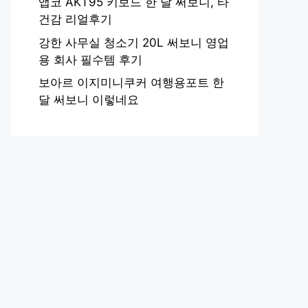
앱코 AKT95 키보드 한 달 써보니, 타
건감 리얼후기
강한 사무실 청소기 20L 써보니 영업
용 회사 필수템 후기
보아르 이지미니쿠커 여행용포트 한
달 써보니 이렇네요