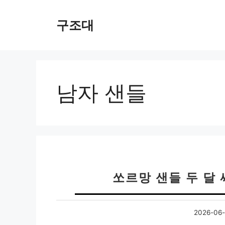
컨
텐
구조대
츠
로
건
너
뛰
남자 샌들
기
쏘르망 샌들 두 달
2026-06-