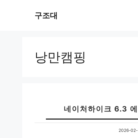
컨
텐
구조대
츠
로
건
너
뛰
낭만캠핑
기
네이처하이크 6.3 
2026-02-