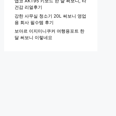
앱코 AKT95 키보드 한 달 써보니, 타
건감 리얼후기
강한 사무실 청소기 20L 써보니 영업
용 회사 필수템 후기
보아르 이지미니쿠커 여행용포트 한
달 써보니 이렇네요