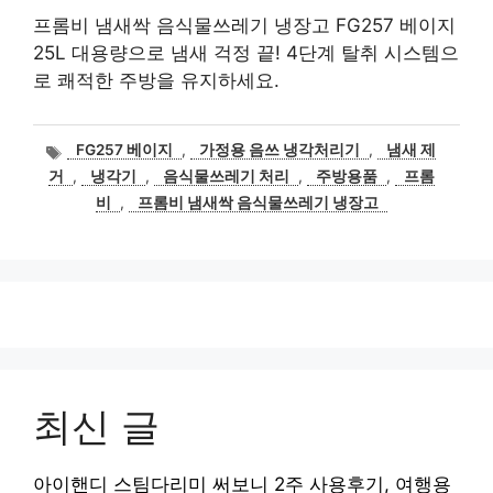
프롬비 냄새싹 음식물쓰레기 냉장고 FG257 베이지
25L 대용량으로 냄새 걱정 끝! 4단계 탈취 시스템으
로 쾌적한 주방을 유지하세요.
태
FG257 베이지
,
가정용 음쓰 냉각처리기
,
냄새 제
그
거
,
냉각기
,
음식물쓰레기 처리
,
주방용품
,
프롬
비
,
프롬비 냄새싹 음식물쓰레기 냉장고
최신 글
아이핸디 스팀다리미 써보니 2주 사용후기, 여행용