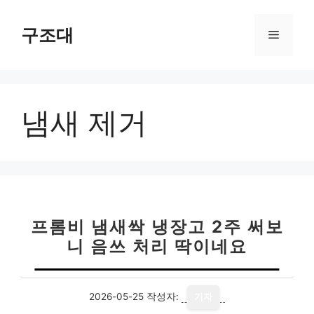
컨
텐
구조대
메
츠
로
뉴
건
너
냄새 제거
뛰
기
프롬비 냄새싹 냉장고 2주 써보
니 음쓰 처리 딱이네요
2026-05-25
작성자:
기자