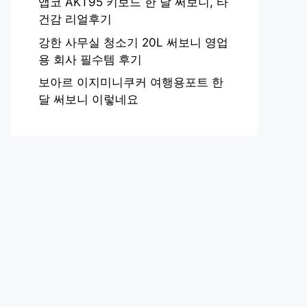
앱코 AKT95 키보드 한 달 써보니, 타
건감 리얼후기
강한 사무실 청소기 20L 써보니 영업
용 회사 필수템 후기
보아르 이지미니쿠커 여행용포트 한
달 써보니 이렇네요