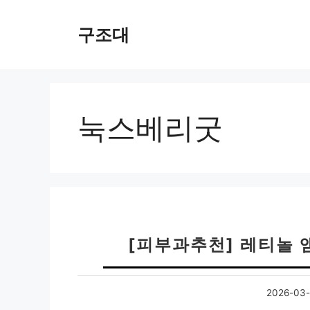
컨
텐
구조대
츠
로
건
너
뛰
눅스베리굿
기
[피부과추천] 레티놀 
2026-03-