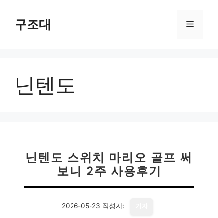
컨
텐
구조대
메
츠
로
뉴
건
너
닌텐도
뛰
기
닌텐도 스위치 마리오 골프 써
보니 2주 사용후기
2026-05-23
작성자:
기자