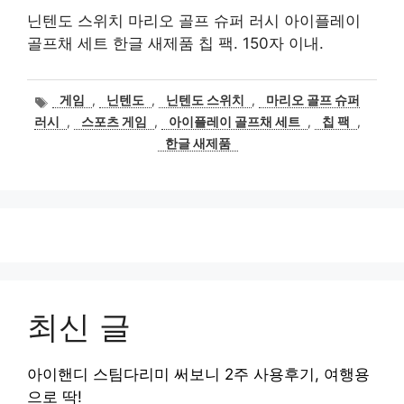
닌텐도 스위치 마리오 골프 슈퍼 러시 아이플레이
골프채 세트 한글 새제품 칩 팩. 150자 이내.
태
게임
,
닌텐도
,
닌텐도 스위치
,
마리오 골프 슈퍼
그
러시
,
스포츠 게임
,
아이플레이 골프채 세트
,
칩 팩
,
한글 새제품
최신 글
아이핸디 스팀다리미 써보니 2주 사용후기, 여행용
으로 딱!