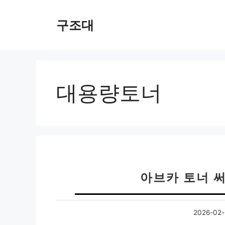
컨
텐
구조대
츠
로
건
너
뛰
대용량토너
기
아브카 토너 
2026-02-