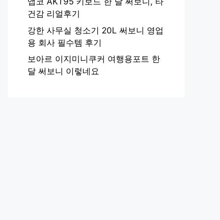
앱코 AKT95 키보드 한 달 써보니, 타
건감 리얼후기
강한 사무실 청소기 20L 써보니 영업
용 회사 필수템 후기
보아르 이지미니쿠커 여행용포트 한
달 써보니 이렇네요