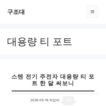
컨
텐
구조대
메
츠
로
뉴
건
너
대용량 티 포트
뛰
기
스텐 전기 주전자 대용량 티 포
트 한 달 써보니
2026-05-16
작성자:
기자