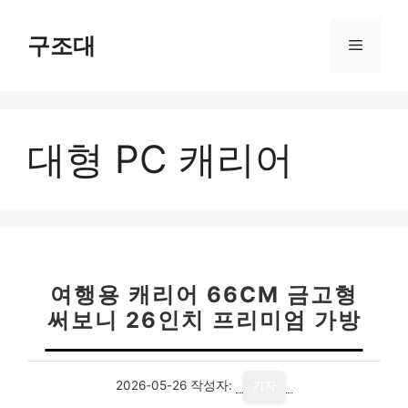
컨
텐
구조대
메
츠
로
뉴
건
너
대형 PC 캐리어
뛰
기
여행용 캐리어 66CM 금고형
써보니 26인치 프리미엄 가방
2026-05-26
작성자:
기자