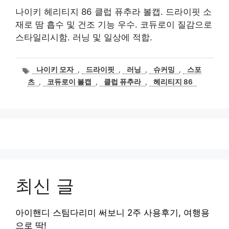
나이키 헤리티지 86 클럽 퓨추라 볼캡. 드라이핏 소
재로 땀 흡수 및 건조 기능 우수. 코듀로이 질감으로
스타일리시함. 러닝 및 일상에 적합.
태
나이키 모자
,
드라이핏
,
러닝
,
슈커밍
,
스포
그
츠
,
코듀로이 볼캡
,
클럽 퓨추라
,
헤리티지 86
최신 글
아이핸디 스팀다리미 써보니 2주 사용후기, 여행용
으로 딱!