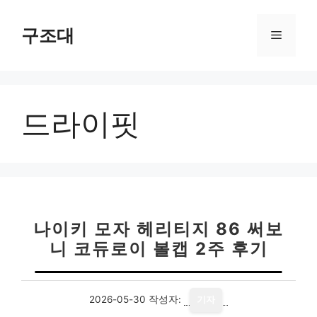
컨
텐
구조대
메
츠
로
뉴
건
너
드라이핏
뛰
기
나이키 모자 헤리티지 86 써보
니 코듀로이 볼캡 2주 후기
2026-05-30
작성자:
기자