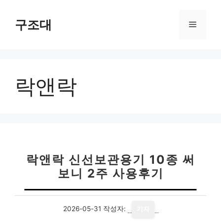
컨
텐
구조대
메
츠
로
뉴
건
너
락앤락
뛰
기
락앤락 신선보관용기 10종 써
보니 2주 사용후기
2026-05-31
작성자:
기자