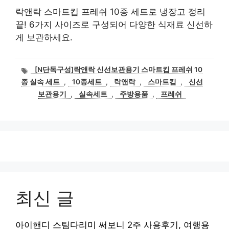
락앤락 스마트킵 프레쉬 10종 세트로 냉장고 정리
끝! 6가지 사이즈로 구성되어 다양한 식재료 신선하
게 보관하세요.
태
[N단독구성]락앤락 신선보관용기 스마트킵 프레쉬 10
그
종 실속 세트
,
10종세트
,
락앤락
,
스마트킵
,
신선
보관용기
,
실속세트
,
주방용품
,
프레쉬
최신 글
아이핸디 스팀다리미 써보니 2주 사용후기, 여행용