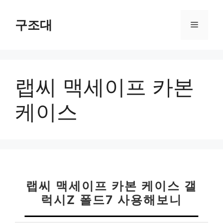
컨
텐
구조대
메
츠
로
뉴
건
너
랩씨 맥세이프 카본
뛰
기
케이스
랩씨 맥세이프 카본 케이스 갤
럭시Z 폴드7 사용해보니