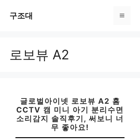
컨
텐
구조대
메
츠
로
뉴
건
너
로보뷰 A2
뛰
기
글로벌아이넷 로보뷰 A2 홈
CCTV 캠 미니 아기 분리수면
소리감지 솔직후기, 써보니 너
무 좋아요!