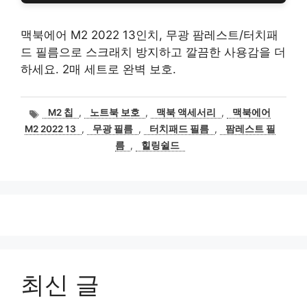
맥북에어 M2 2022 13인치, 무광 팜레스트/터치패
드 필름으로 스크래치 방지하고 깔끔한 사용감을 더
하세요. 2매 세트로 완벽 보호.
태
M2 칩
,
노트북 보호
,
맥북 액세서리
,
맥북에어
그
M2 2022 13
,
무광 필름
,
터치패드 필름
,
팜레스트 필
름
,
힐링쉴드
최신 글