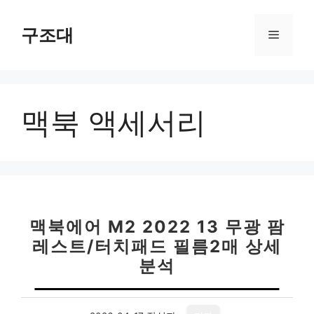
컨
텐
구조대
메
츠
로
뉴
건
너
맥북 액세서리
뛰
기
맥북에어 M2 2022 13 무광 팜
레스트/터치패드 필름2매 상세
분석