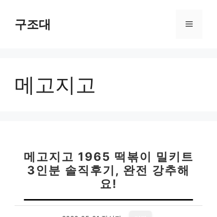
컨
텐
구조대
메
츠
로
뉴
건
너
메고지고
뛰
기
메고지고 1965 떡볶이 밀키트
3인분 솔직후기, 완전 강추해
요!