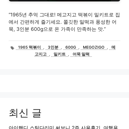
“1965년 추억 그대로! 메고지고 떡볶이 밀키트로 집
에서 간편하게 즐기세요. 쫄깃한 밀떡과 풍성한 어
묵, 3인분 600g으로 온 가족이 만족하는 맛.”
태
1965 떡볶이
,
3인분
,
600G
,
MEGOZIGO
,
메
그
고지고
,
밀키트
,
어묵 밀떡
최신 글
아이핸디 스팀다리미 써보니 2주 사용후기, 여행용