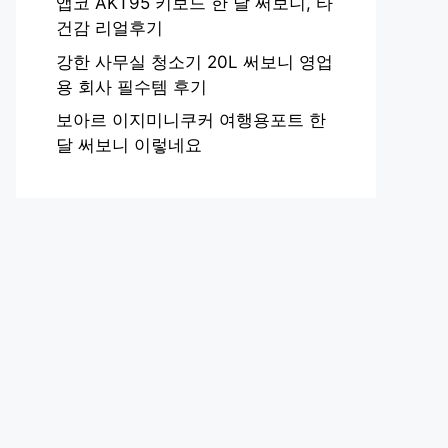
앱코 AKT95 키보드 한 달 써보니, 타
건감 리얼후기
강한 사무실 청소기 20L 써보니 영업
용 회사 필수템 후기
보아르 이지미니쿠커 여행용포트 한
달 써보니 이렇네요