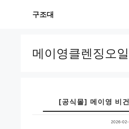
컨
텐
구조대
츠
로
건
너
뛰
메이영클렌징오일
기
[공식몰] 메이영 비
2026-02-