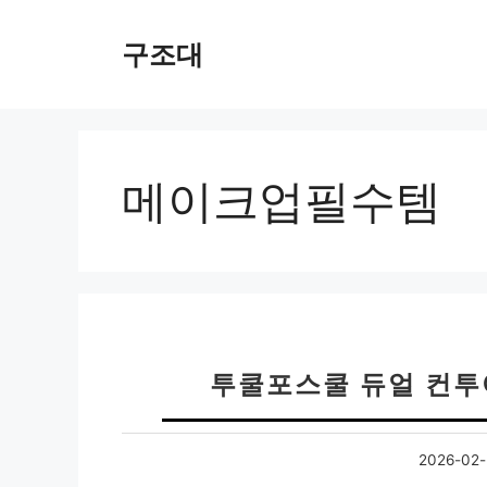
컨
텐
구조대
츠
로
건
너
뛰
메이크업필수템
기
투쿨포스쿨 듀얼 컨투
2026-02-