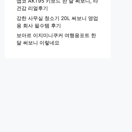
앱코 AKT95 키보드 한 달 써보니, 타
건감 리얼후기
강한 사무실 청소기 20L 써보니 영업
용 회사 필수템 후기
보아르 이지미니쿠커 여행용포트 한
달 써보니 이렇네요