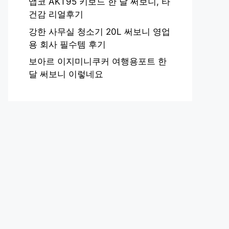
앱코 AKT95 키보드 한 달 써보니, 타
건감 리얼후기
강한 사무실 청소기 20L 써보니 영업
용 회사 필수템 후기
보아르 이지미니쿠커 여행용포트 한
달 써보니 이렇네요