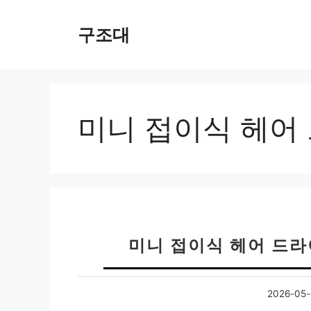
컨
텐
구조대
츠
로
건
너
뛰
미니 접이식 헤어
기
미니 접이식 헤어 드
2026-05-